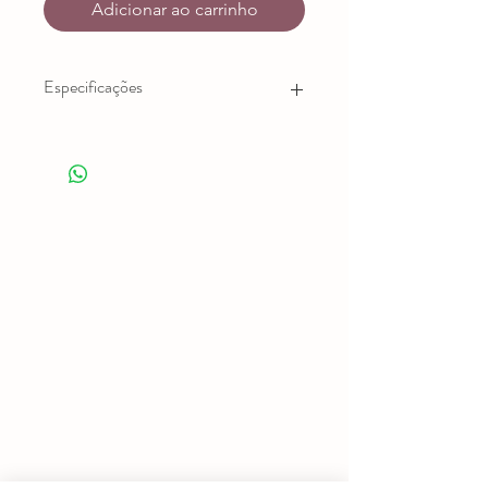
Adicionar ao carrinho
Especificações
O Cabo Circular Intercambiável é
maleável e muito resistente. É o
acessório perfeito para a confecção
de peças cilíndricas sem a
necessidade de emendas,
proporcionando um acabamento
impecável. Por ser intercambiável, é
possível montar a combinação entre
cabo e agulha para cada
necessidade.
Contém 1 cabo, 2 ponteiras para
cabos, 2 chaves e 1 base de borracha.
Disponível em 4 tamanhos: 40 cm, 60
cm, 80 cm e 100 cm. Escolha nas
opções o tamanho que deseja!