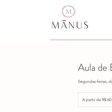
Aula de 
Segundas-feiras, da
A
partir
A partir de R$ 60
de
60
Reais
brasileiros