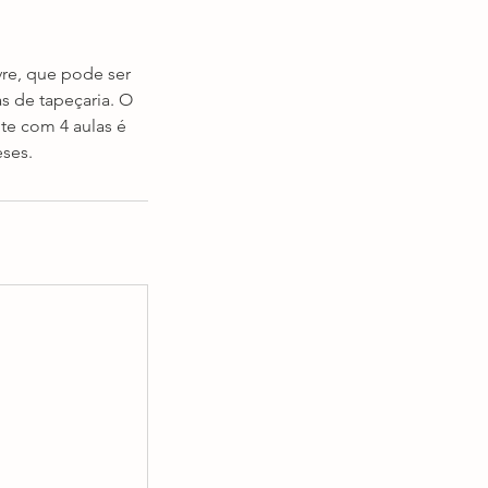
vre, que pode ser
s de tapeçaria. O
ote com 4 aulas é
eses.